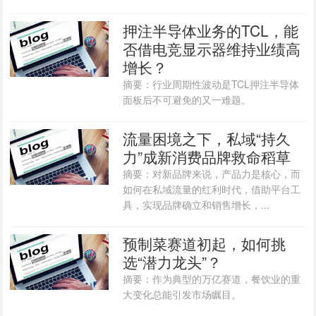
押注半导体业务的TCL，能
否借电竞显示器维持业绩高
增长？
摘要：行业周期性波动是TCL押注半导体
面板后不可避免的又一难题。
流量困境之下，私域“持久
力”成新消费品牌救命稻草
摘要：对新品牌来说，产品力是核心，而
如何在私域流量的红利时代，借助平台工
具，实现品牌确立和销售增长，...
预制菜赛道初起，如何挑
选“潜力龙头”？
摘要：作为典型的万亿赛道，餐饮业的重
大变化总能引发市场瞩目。