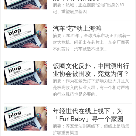
摘要：私域，正在摆脱“公域”出身的印
记、重塑底层基因
汽车“芯”动上海滩
摘要：2021年，全球汽车市场正面临着一
次大危机。问题出在芯片上，车企厂商买
不到芯片，汽车就造不出来...
饭圈文化反扑，中国演出行
业协会被围攻，究竟为何？
摘要：作为在聚光灯下影响力巨大并且又
是极高收入的从业人群，有一个相对严格
的行业规范也是必要的。
年轻世代在线上线下，为
「Fur Baby」寻一个家园
摘要：养宠无法割离线下，但线上是场景
扩容重要渠道