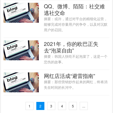
QQ、微博、陌陌：社交难
逃社交命
摘要：或许，通过对平台的精细化运营，
能够完成对存量用户的争夺，以及对沉默
用户的召回。
2021年，你的欧巴正失
去“泡菜自由”
摘要：韩国人快吃不起泡菜了，这是一个
悲伤的故事。
​网红店活成“避雷指南”
摘要：那些营销炒作起来的网红，终将消
失在时间的长河中。
1
2
3
4
5
...