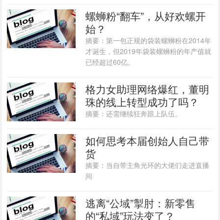
螺蛳粉“翻车”，从好欢螺开
始？
摘要：第一包正规的袋装螺蛳粉在2014年
才诞生，但2019年袋装螺蛳粉的年产值就
已经超过60亿。
格力女助理网络爆红，董明
珠的线上转型成功了吗？
摘要：还需继续狂奔跟上队伍。
如何思考本届创始人自己带
货
摘要：当自带主角光环的大佬们走进直播
间
逃离“公域”掣肘：新零售
的“私域”玩法变了？