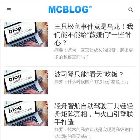
三只松鼠事件竟是乌龙！我
们能不能给“薇娅们”一些耐
心？
摘要：该为一直茁壮成长的国货，腾出更
多的包容空间吗？
波司登只能“看天”吃饭？
摘要：什么时候国产羽绒服价格也上万
轻舟智航自动驾驶工具链轻
舟矩阵亮相，与火山引擎联
手打造
摘要：技术的高效迭代是实现更高级别自
动驾驶的重要基础。