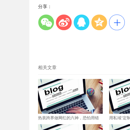
分享：
相关文章
热衷跨界做网红的六神，恐怕用错
用私域“定
力了
有第二选项