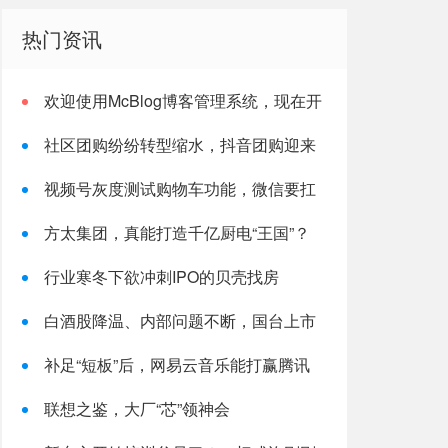
热门资讯
欢迎使用McBlog博客管理系统，现在开
启您新的互联网旅程！
社区团购纷纷转型缩水，抖音团购迎来
爆发机会？
视频号灰度测试购物车功能，微信要扛
起腾讯电商大旗了？
方太集团，真能打造千亿厨电“王国”？
行业寒冬下欲冲刺IPO的贝壳找房
白酒股降温、内部问题不断，国台上市
之路不妙
补足“短板”后，网易云音乐能打赢腾讯
吗？
联想之鉴，大厂“芯”领神会