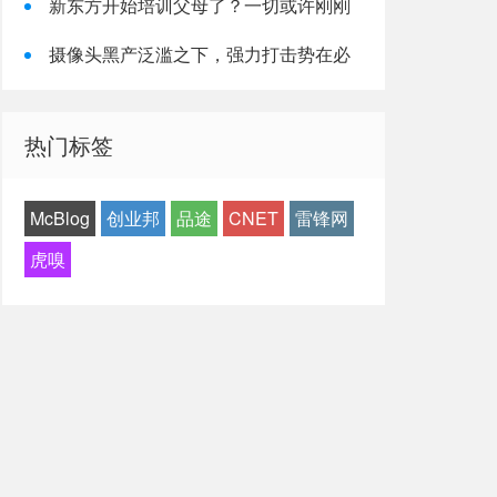
新东方开始培训父母了？一切或许刚刚
开始……
摄像头黑产泛滥之下，强力打击势在必
行
热门标签
McBlog
创业邦
品途
CNET
雷锋网
虎嗅