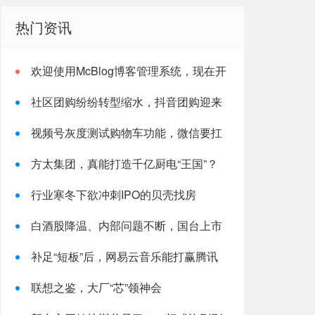
热门资讯
欢迎使用McBlog博客管理系统，现在开
启您新的互联网旅程！
社区团购纷纷转型缩水，抖音团购迎来
爆发机会？
视频号灰度测试购物车功能，微信要扛
起腾讯电商大旗了？
方太集团，真能打造千亿厨电“王国”？
行业寒冬下欲冲刺IPO的贝壳找房
白酒股降温、内部问题不断，国台上市
之路不妙
补足“短板”后，网易云音乐能打赢腾讯
吗？
联想之鉴，大厂“芯”领神会