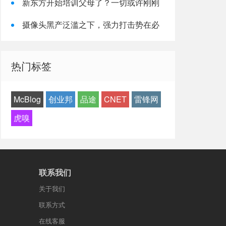
新东方开始培训父母了？一切或许刚刚
开始……
摄像头黑产泛滥之下，强力打击势在必
行
热门标签
McBlog
创业邦
品途
CNET
雷锋网
虎嗅
联系我们
关于我们
联系方式
在线客服