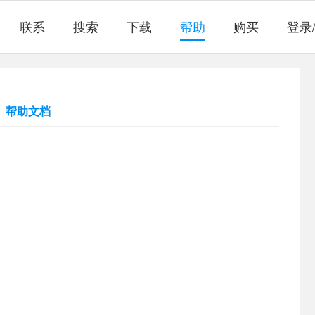
联系
搜索
下载
帮助
购买
登录
帮助文档