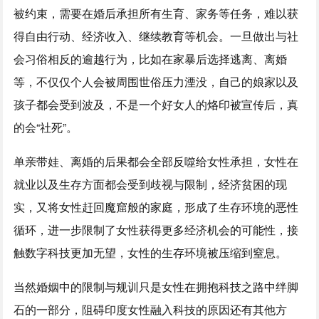
被约束，需要在婚后承担所有生育、家务等任务，难以获
得自由行动、经济收入、继续教育等机会。一旦做出与社
会习俗相反的逾越行为，比如在家暴后选择逃离、离婚
等，不仅仅个人会被周围世俗压力湮没，自己的娘家以及
孩子都会受到波及，不是一个好女人的烙印被宣传后，真
的会“社死”。
单亲带娃、离婚的后果都会全部反噬给女性承担，女性在
就业以及生存方面都会受到歧视与限制，经济贫困的现
实，又将女性赶回魔窟般的家庭，形成了生存环境的恶性
循环，进一步限制了女性获得更多经济机会的可能性，接
触数字科技更加无望，女性的生存环境被压缩到窒息。
当然婚姻中的限制与规训只是女性在拥抱科技之路中绊脚
石的一部分，阻碍印度女性融入科技的原因还有其他方