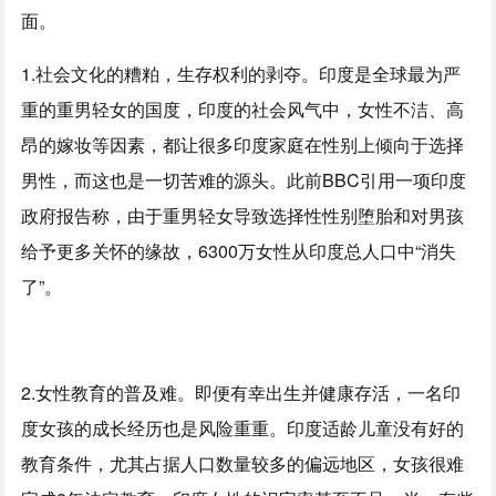
面。
1.社会文化的糟粕，生存权利的剥夺。印度是全球最为严
重的重男轻女的国度，印度的社会风气中，女性不洁、高
昂的嫁妆等因素，都让很多印度家庭在性别上倾向于选择
男性，而这也是一切苦难的源头。此前BBC引用一项印度
政府报告称，由于重男轻女导致选择性性别堕胎和对男孩
给予更多关怀的缘故，6300万女性从印度总人口中“消失
了”。
2.女性教育的普及难。即便有幸出生并健康存活，一名印
度女孩的成长经历也是风险重重。印度适龄儿童没有好的
教育条件，尤其占据人口数量较多的偏远地区，女孩很难