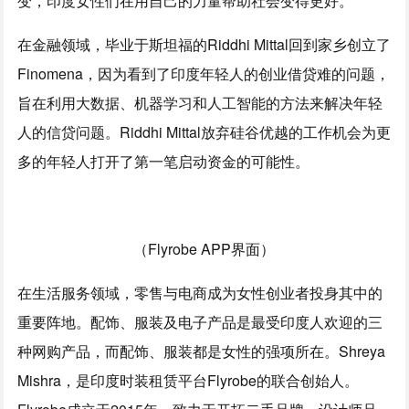
变，印度女性们在用自己的力量帮助社会变得更好。
在金融领域，毕业于斯坦福的Riddhi Mittal回到家乡创立了
Finomena，因为看到了印度年轻人的创业借贷难的问题，
旨在利用大数据、机器学习和人工智能的方法来解决年轻
人的信贷问题。Riddhi Mittal放弃硅谷优越的工作机会为更
多的年轻人打开了第一笔启动资金的可能性。
（Flyrobe APP界面）
在生活服务领域，零售与电商成为女性创业者投身其中的
重要阵地。配饰、服装及电子产品是最受印度人欢迎的三
种网购产品，而配饰、服装都是女性的强项所在。Shreya
Mishra，是印度时装租赁平台Flyrobe的联合创始人。