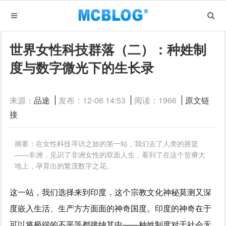
世界女性科技群落（二）：种姓制
度与数字微光下的生长录
来源：
品途
发布：12-06 14:53
阅读：1966
原文链
接
摘要：在女性科技寻访之旅的第一站，我们去了人类的摇篮
——非洲，见识了非洲女性的双面人生，看到了在这个贫瘠大
地上，孕育出的繁茂数字之花。
这一站，我们选择来到印度，这个宗教文化神秘莫测又深
度嵌入生活、生产方方面面的神奇国度。印度的神奇在于
可以将极端的不平等都接纳其中——种姓制度对于社会无