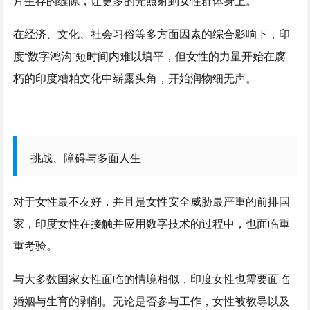
片生存的缝隙，让更多的光照射到女性群体身上。
在经济、文化、社会习俗等多方面因素的综合影响下，印
度“数字鸿沟”短时间内难以填平，但女性的力量开始在腐
朽的印度糟粕文化中崭露头角，开始润物细无声。
挑战、障碍与多面人生
对于女性最不友好，并且是女性安全威胁最严重的前排国
家，印度女性在接触并应用数字技术的过程中，也面临重
重考验。
与大多数国家女性面临的情境相似，印度女性也需要面临
婚姻与生育的剥削。无论是否参与工作，女性被教导以及