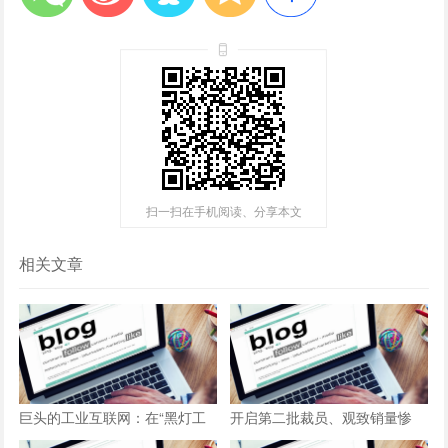
扫一扫在手机阅读、分享本文
相关文章
巨头的工业互联网：在“黑灯工
开启第二批裁员、观致销量惨
厂”探寻制造业之光
淡，宝能汽车的日子并不好过