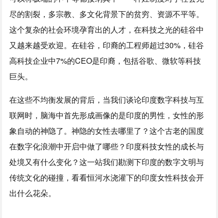
尽的割裂，多宗教、多文化背景下的贫穷、资源不平等。
这个复杂的社会环境孕育出的人才，在科技之光的硅谷中
又越来越受欢迎。在硅谷，印裔的工程师超过30%，硅谷
高科技企业中7%的CEO是印裔，包括谷歌、微软等科技
巨头。
在这些不均衡发展的背后，当我们谈论印度数字科技与互
联网时，脑海中首先形成画像的是印度的男性，女性的形
象自动的神隐了。神隐的女性去哪里了？这个古老的国度
在数字化浪潮中开启中做了哪些？印度科技女性的成长与
处境又有什么变化？这一站我们勘测下印度的数字文明与
传统文化的碰撞，看看恒河水浇灌下的印度女性科技会开
出什么花朵。