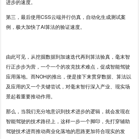
进步的速度。
第三，最后使用CSS云端并行仿真，自动化生成测试案
例，极大加快了AI算法的验证速度。
由此可见，从挖掘数据到加速迭代再到算法验真，毫末智
行正步步为营，一个一个的攻克技术难点，促成智能驾驶
应用落地。而NOH的推出，便是接下来贯穿数据、算法以
及应用的又一个关键尝试，对毫末智行深入产业、现实场
景起着重要推动作用。
那么，当我们充分地意识到技术进步的逻辑，就会发现在
智能驾驶的技术路径上，这样一步一个脚印，先打穿辅助
驾驶技术进而推动商业化落地的思路更加符合现实的发