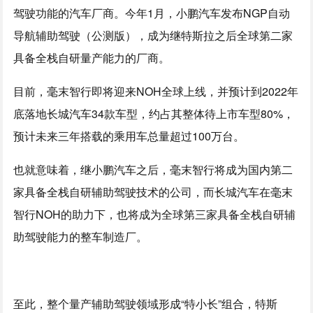
驾驶功能的汽车厂商。今年1月，小鹏汽车发布NGP自动
导航辅助驾驶（公测版），成为继特斯拉之后全球第二家
具备全栈自研量产能力的厂商。
目前，毫末智行即将迎来NOH全球上线，并预计到2022年
底落地长城汽车34款车型，约占其整体待上市车型80%，
预计未来三年搭载的乘用车总量超过100万台。
也就意味着，继小鹏汽车之后，毫末智行将成为国内第二
家具备全栈自研辅助驾驶技术的公司，而长城汽车在毫末
智行NOH的助力下，也将成为全球第三家具备全栈自研辅
助驾驶能力的整车制造厂。
至此，整个量产辅助驾驶领域形成“特小长”组合，特斯