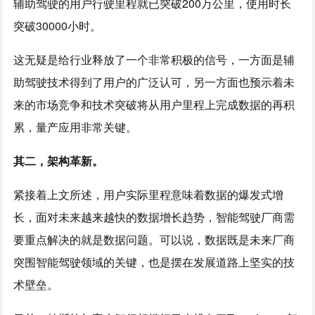
辅助驾驶的用户行驶里程就已突破200万公里，使用时长
突破30000小时。
这无疑是给行业释放了一个非常积极的信号，一方面是辅
助驾驶技术得到了用户的广泛认可，另一方面也预示着未
来的市场竞争和技术突破将从用户里程上完成数据的再积
累，量产应用非常关键。
其二，架构革新。
紧接着上文所述，用户实际里程意味着数据的爆发式增
长，面对未来越来越快的数据增长趋势，智能驾驶厂商需
要重点解决的就是数据问题。可以说，数据既是未来厂商
突围智能驾驶领域的关键，也是摆在发展道路上坚实的技
术壁垒。