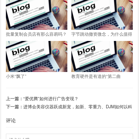
批量复制会员店有那么容易吗？
字节跳动撤资微念，为什么值得
点赞？
小米“飘了”
教育硬件是有道的“第二曲
线”吗？
上一篇：
“爱优腾”如何进行广告变现？
下一篇：
进博会美容仪器跃成新宠，如新、零重力、DJM如何以科
技“重塑”健康美
评论