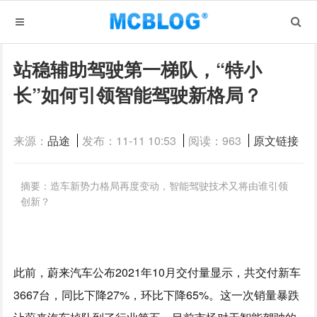
站稳辅助驾驶第一梯队，“特小
长”如何引领智能驾驶新格局？
来源：
品途
发布：11-11 10:53
阅读：963
原文链接
摘要：造车新势力格局再度变动，智能驾驶技术又将由谁引领
创新？
此前，蔚来汽车公布2021年10月交付量显示，共交付新车
3667台，同比下降27%，环比下降65%。这一次销量暴跌