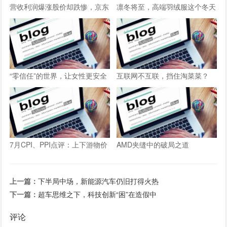
营收利润爆涨股价却跌惨，京东
凛冬将至，高端羽绒服这个冬天
方如何破局？
不好过
“零信任”的世界，让女性更安全
互联网不互联，挡住淘菜菜？
7月CPI、PPI点评：上下游物价
AMD夹缝中的破局之道
继续分化
上一篇：
下半局中场，新能源汽车仍旧打得火热
下一篇：
超车思维之下，科技创新“困”在造假中
评论