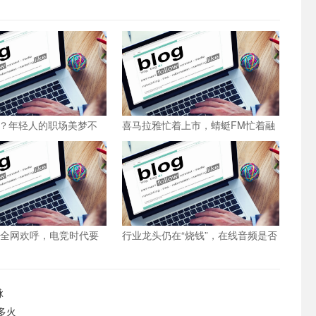
？年轻人的职场美梦不
喜马拉雅忙着上市，蜻蜓FM忙着融
资
引全网欢呼，电竞时代要
行业龙头仍在“烧钱”，在线音频是否
被“催熟”？
脉
多火