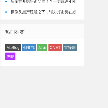
新东方开始培训父母了？一切或许刚刚
开始……
摄像头黑产泛滥之下，强力打击势在必
行
热门标签
McBlog
创业邦
品途
CNET
雷锋网
虎嗅