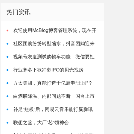
热门资讯
欢迎使用McBlog博客管理系统，现在开
启您新的互联网旅程！
社区团购纷纷转型缩水，抖音团购迎来
爆发机会？
视频号灰度测试购物车功能，微信要扛
起腾讯电商大旗了？
行业寒冬下欲冲刺IPO的贝壳找房
方太集团，真能打造千亿厨电“王国”？
白酒股降温、内部问题不断，国台上市
之路不妙
补足“短板”后，网易云音乐能打赢腾讯
吗？
联想之鉴，大厂“芯”领神会