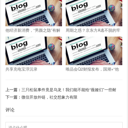
他经济新消费，“男颜之隐”有解
周期之惑？京东方A逃不脱的牢
法
笼
共享充电宝浮沉录
唯品会Q2财报发布，国潮+“他
经济”会是增长新支点吗？
上一篇：
三只松鼠事件竟是乌龙！我们能不能给“薇娅们”一些耐
心？
下一篇：
微信开放外链，社交想象力有限
评论