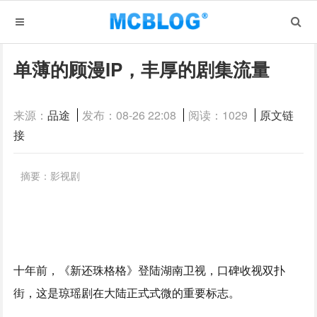
单薄的顾漫IP，丰厚的剧集流量
来源：
品途
发布：08-26 22:08
阅读：1029
原文链
接
摘要：影视剧
十年前，《新还珠格格》登陆湖南卫视，口碑收视双扑
街，这是琼瑶剧在大陆正式式微的重要标志。