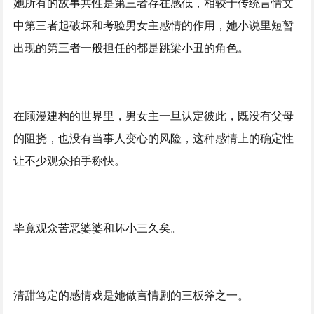
她所有的故事共性是第三者存在感低，相较于传统言情文
中第三者起破坏和考验男女主感情的作用，她小说里短暂
出现的第三者一般担任的都是跳梁小丑的角色。
在顾漫建构的世界里，男女主一旦认定彼此，既没有父母
的阻挠，也没有当事人变心的风险，这种感情上的确定性
让不少观众拍手称快。
毕竟观众苦恶婆婆和坏小三久矣。
清甜笃定的感情戏是她做言情剧的三板斧之一。