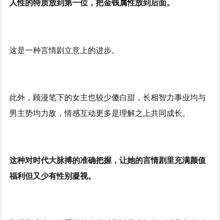
人性的特质放到第一位，把金钱属性放到后面。
这是一种言情剧立意上的进步。
此外，顾漫笔下的女主也较少傻白甜，长相智力事业均与
男主势均力敌，情感互动更多是理解之上共同成长。
这种对时代大脉搏的准确把握，让她的言情剧里充满颜值
福利但又少有性别凝视。