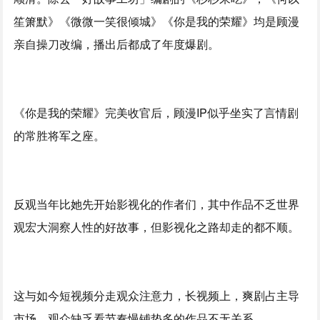
笙箫默》《微微一笑很倾城》《你是我的荣耀》均是顾漫
亲自操刀改编，播出后都成了年度爆剧。
《你是我的荣耀》完美收官后，顾漫IP似乎坐实了言情剧
的常胜将军之座。
反观当年比她先开始影视化的作者们，其中作品不乏世界
观宏大洞察人性的好故事，但影视化之路却走的都不顺。
这与如今短视频分走观众注意力，长视频上，爽剧占主导
市场，观众缺乏看节奏慢铺垫多的作品不无关系。