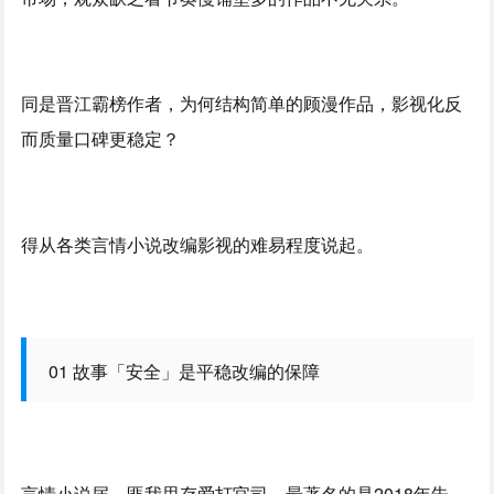
同是晋江霸榜作者，为何结构简单的顾漫作品，影视化反
而质量口碑更稳定？
得从各类言情小说改编影视的难易程度说起。
01 故事「安全」是平稳改编的保障
言情小说届，匪我思存爱打官司，最著名的是2018年告