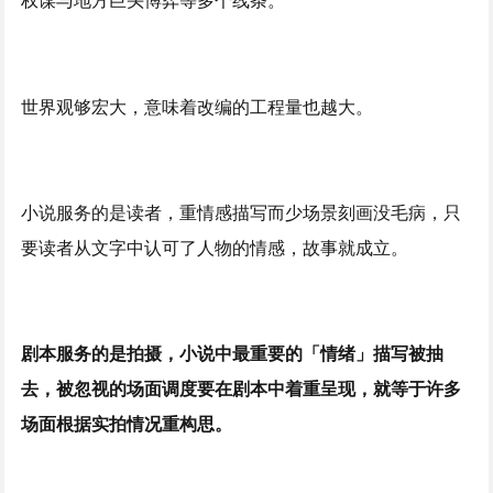
世界观够宏大，意味着改编的工程量也越大。
小说服务的是读者，重情感描写而少场景刻画没毛病，只
要读者从文字中认可了人物的情感，故事就成立。
剧本服务的是拍摄，小说中最重要的「情绪」描写被抽
去，被忽视的场面调度要在剧本中着重呈现，就等于许多
场面根据实拍情况重构思。