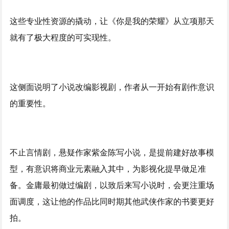
这些专业性资源的撬动，让《你是我的荣耀》从立项那天
就有了极大程度的可实现性。
这侧面说明了小说改编影视剧，作者从一开始有剧作意识
的重要性。
不止言情剧，悬疑作家紫金陈写小说，是提前建好故事模
型，有意识将商业元素融入其中，为影视化提早做足准
备。金庸最初做过编剧，以致后来写小说时，会更注重场
面调度，这让他的作品比同时期其他武侠作家的书要更好
拍。