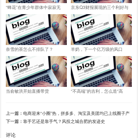
“蜂花”在青少年群体中寂寂无
京东Q3财报展现的三个利好与
名，品牌年轻化成最大拦路虎
三个隐忧
奈雪的茶怎么不排队了？
羊奶，下一个亿万级的风口
当俞敏洪开始直播带货
“不高端”的吉利，怎么造“高
端”手机？
上一篇：
电商迎来“小圈”热，拼多多、淘宝及美团均已上线圈子产
品
下一篇：
靠手艺还是靠手气？风投之城合肥的发迹史
评论