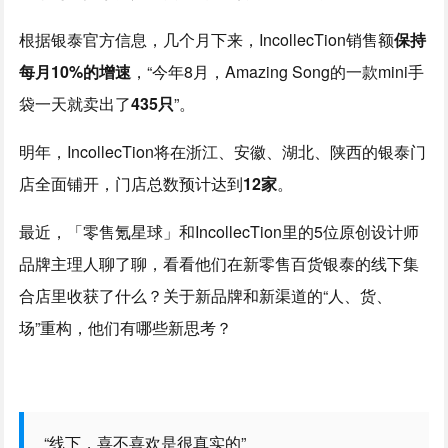
根据银泰官方信息，几个月下来，IncollecTion销售额
保持
每月10%的增速
，“今年8月，Amazing Song的一款mini手
袋一天就卖出了
435只
”。
明年，IncollecTion将在浙江、安徽、湖北、陕西的银泰门
店全面铺开，门店总数预计达到
12家
。
最近，「零售氪星球」和IncollecTion里的5位原创设计师
品牌主理人聊了聊，看看他们在新零售百货银泰的线下集
合店里收获了什么？关于新品牌和新渠道的“人、货、
场”重构，他们有哪些新思考？
“线下，喜不喜欢是很真实的”