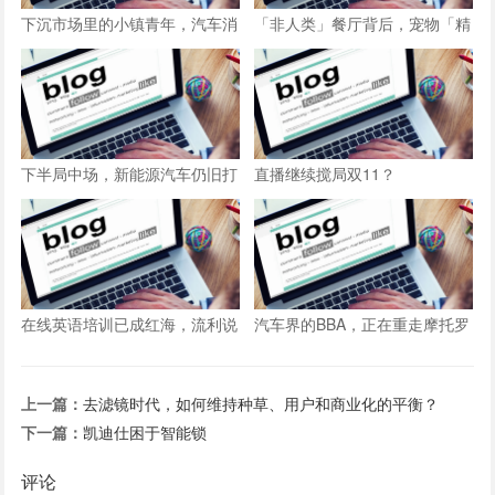
下沉市场里的小镇青年，汽车消
「非人类」餐厅背后，宠物「精
费市场的新动能
致生活」创业新风潮？
下半局中场，新能源汽车仍旧打
直播继续搅局双11？
得火热
在线英语培训已成红海，流利说
汽车界的BBA，正在重走摩托罗
没有退路！
拉和柯达的老路
上一篇：
去滤镜时代，如何维持种草、用户和商业化的平衡？
下一篇：
凯迪仕困于智能锁
评论