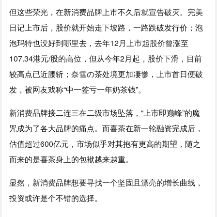
但这些荣光，在新消费品牌上市不久后就宣告破灭。完美
日记上市后，股价就开始走下坡路，一路跌破发行价；泡
泡玛特也没好到哪里去，去年12月上市起股价曾涨至
107.34港元/股的高位，但从今年2月起，股价下滑，目前
较高点已近腰斩；奈雪の茶处境更加凄惨，上市首日便破
发，被网友戏称“中一签亏一年奶茶钱”。
新消费品牌接二连三在二级市场坠落，“上市即巅峰”的魔
咒成为了各大品牌的痛点。而喜茶在新一轮融资完成后，
估值超过600亿元，市场似乎对其抱有更高的期望，随之
而来的是喜茶身上的包袱越来越重。
显然，新消费品牌想要寻找一个坚固且漂亮的增长曲线，
投资或许是个不错的选择。