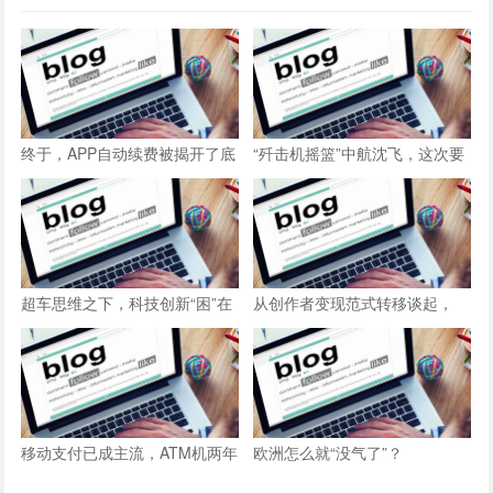
终于，APP自动续费被揭开了底
“歼击机摇篮”中航沈飞，这次要
裤
一飞冲天了？
超车思维之下，科技创新“困”在
从创作者变现范式转移谈起，
造假中
NFT的元宇宙基础构建角色与价
值捕获逻辑
移动支付已成主流，ATM机两年
欧洲怎么就“没气了”？
多减少了近13万台