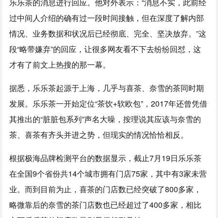
乐乐茶的消息进行回应。他对外表示：“消息不实，此前经
过中间人介绍的确有过一段时间接触，但在深度了解内部
情况、业务数据和状况后已经彻底、完全、坚决放弃。”这
段“略带嫌弃”的回应，让很多网友看不下去纷纷回怼，这
才有了前文上热搜的那一幕。
据悉，乐乐茶起源于上海，几乎与喜茶、奈雪的茶同时期
发展。乐乐茶一开始定位“茶饮+软欧包”，2017年还曾凭借
其推出的“脏脏包系列”声名大噪，按理说其应该与奈雪的
茶、喜茶有齐头并进之势，但现实的情况恰恰相反。
根据极海品牌检测平台的数据显示，截止7月19日乐乐茶
在全国9个省份共14个城市拥有门店75家，其中有3家未营
业。而到目前为止，喜茶的门店数已经突破了800多家，
略微靠后的奈雪的茶门店数也已经超过了400多家，相比