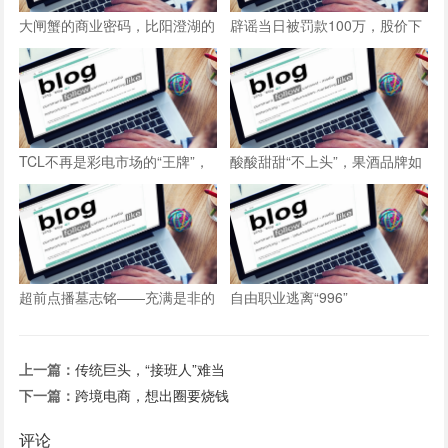
大闸蟹的商业密码，比阳澄湖的
辟谣当日被罚款100万，股价下
水还深
跌超8成，水滴公司困局难解
TCL不再是彩电市场的“王牌”，
酸酸甜甜“不上头”，果酒品牌如
是谁惹的“祸”！
何突围？
超前点播墓志铭——充满是非的
自由职业逃离“996”
长视频商业模式探索
上一篇：
传统巨头，“接班人”难当
下一篇：
跨境电商，想出圈要烧钱
评论