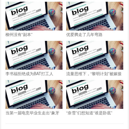
柳州没有“副本”
优爱腾走了几年弯路
李书福拒绝成为BAT打工人
流量思维下，“黎明计划”被嫁接
了哪些不实?
当第一届电竞毕业生走出“象牙
“奈雪”们想知道“谁是卧底”
塔”后