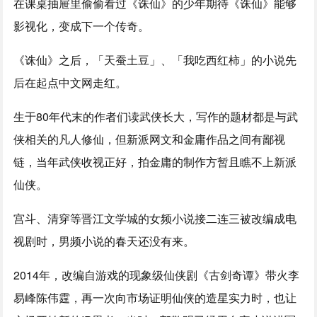
在课桌抽屉里偷偷看过《诛仙》的少年期待《诛仙》能够
影视化，变成下一个传奇。
《诛仙》之后，「天蚕土豆」、「我吃西红柿」的小说先
后在起点中文网走红。
生于80年代末的作者们读武侠长大，写作的题材都是与武
侠相关的凡人修仙，但新派网文和金庸作品之间有鄙视
链，当年武侠收视正好，拍金庸的制作方暂且瞧不上新派
仙侠。
宫斗、清穿等晋江文学城的女频小说接二连三被改编成电
视剧时，男频小说的春天还没有来。
2014年，改编自游戏的现象级仙侠剧《古剑奇谭》带火李
易峰陈伟霆，再一次向市场证明仙侠的造星实力时，也让