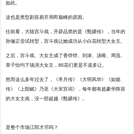
如此。
这也是类型剧容易开局即巅峰的原因。
往前看，大陆宫斗戏，开辟品类的是《甄嬛传》，当年的
孙俪正尝试转型，宫斗戏让她成功从小白花转型大女主。
之后，宫斗戏、大女主成了香饽饽。刘涛、汤唯、周迅、
章子怡均下场演大女主，85花们更是不遑多让。
然而这么多年过去了，《芈月传》《大明风华》《如懿
传》《上阳赋》乃至《大宋宫词》，每年都有超豪华阵容
的大女主戏，没一部超越《甄嬛传》。
是整个市场江郎才尽吗？