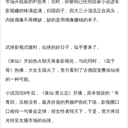
市场开始新的IP思考：当时，郭敬明已经用自家小说进军
影视赚的钵满盆满，归国四子、四大三小顶流正在风头，
内娱偶像不再稀缺，缺的是用偶像赚钱的本子。
武侠影视式微时，仙侠的好日子，似乎要来了。
《诛仙》开始热火朝天筹备影视化，与此同时，《花千
骨》热播，大女主戏火了，资方看到了古偶甜宠叠加仙侠
的一种可能。
小说完结9年后，《诛仙·青云志》开播，原本假设的「爷
青回」压根没有，最具价值的男频IP得此下场，影视圈口
口相传一句黄金定律：得女性者得天下，于是，资方将目
光转至女频市场的仙侠。